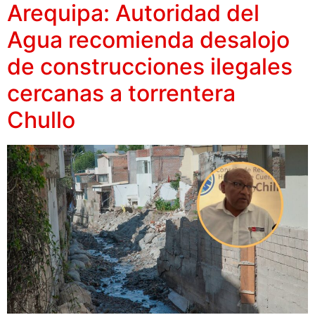
Arequipa: Autoridad del
Agua recomienda desalojo
de construcciones ilegales
cercanas a torrentera
Chullo