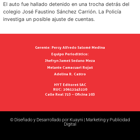
El auto fue hallado detenido en una trocha detrás del
colegio José Faustino Sánchez Carrión. La Policía
investiga un posible ajuste de cuentas.
Gerente:
Percy Alfredo Salomé Medina
Equipo Periodístico:
Jhefryn James Sedano Meza
Melanie Camacuari Rojas
Adelina R. Castro
HYT Editores SAC
RUC: 20612145220
Calle Real 723 – Oficina 203
© Diseñado y Desarrollado por Kuayni | Marketing y Publicidad
Digital