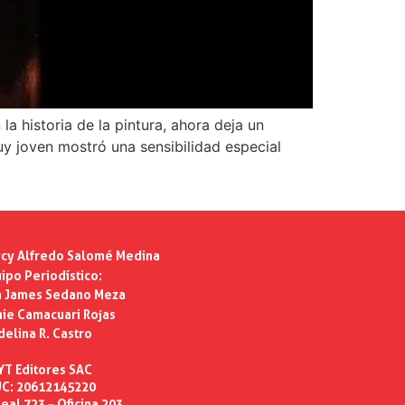
la historia de la pintura, ahora deja un
y joven mostró una sensibilidad especial
cy Alfredo Salomé Medina
ipo Periodístico:
n James Sedano Meza
ie Camacuari Rojas
delina R. Castro
YT Editores SAC
C: 20612145220
eal 723 – Oficina 203