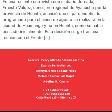
En una reciente entrevista con el diario Jornada,
Ernesto Valdez, consejero regional de Ayacucho por la
provincia de Huanta, anunció que el paro indefinido
programado para el cinco de agosto se realizará en la
ciudad de Huamanga y no en Huanta, como se había
pensado inicialmente. Esta decisión surge tras una
reunión con el Frente […]
Gerente:
Percy Alfredo Salomé Medina
Equipo Periodístico:
Jhefryn James Sedano Meza
Melanie Camacuari Rojas
Adelina R. Castro
HYT Editores SAC
RUC: 20612145220
Calle Real 723 – Oficina 203