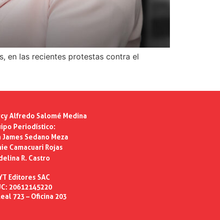
 en las recientes protestas contra el
cy Alfredo Salomé Medina
ipo Periodístico:
n James Sedano Meza
ie Camacuari Rojas
delina R. Castro
YT Editores SAC
C: 20612145220
eal 723 – Oficina 203