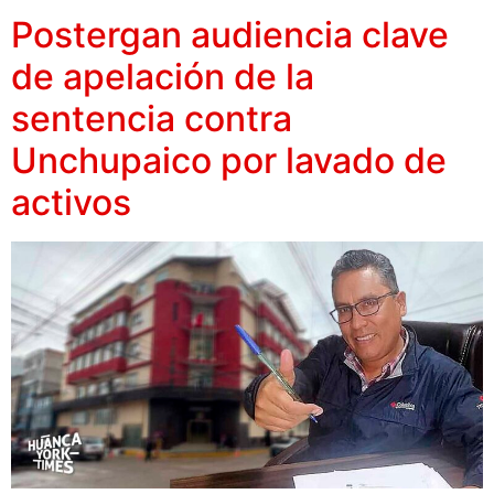
Postergan audiencia clave
de apelación de la
sentencia contra
Unchupaico por lavado de
activos