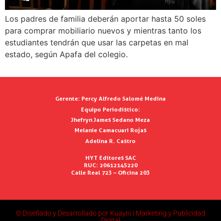
Los padres de familia deberán aportar hasta 50 soles
para comprar mobiliario nuevos y mientras tanto los
estudiantes tendrán que usar las carpetas en mal
estado, según Apafa del colegio.
Gerente:
Percy Alfredo Salomé Medina
Equipo Periodístico:
Jhefryn James Sedano Meza
Melanie Camacuari Rojas
Adelina R. Castro
HYT Editores SAC
RUC: 20612145220
Calle Real 723 – Oficina 203
© Diseñado y Desarrollado por Kuayni | Marketing y Publicidad
Digital