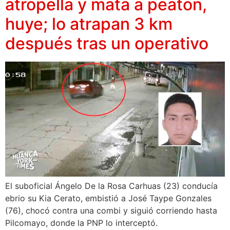
atropella y mata a peatón,
huye; lo atrapan 3 km
después tras un operativo
El suboficial Ángelo De la Rosa Carhuas (23) conducía
ebrio su Kia Cerato, embistió a José Taype Gonzales
(76), chocó contra una combi y siguió corriendo hasta
Pilcomayo, donde la PNP lo interceptó.