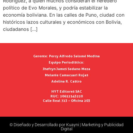
Rodríguez, a quien muchos consideran el heredero
político de Evo Morales, y podría estabilizar la
economía boliviana. En las calles de Puno, ciudad con
históricos lazos culturales y económicos con Bolivia,
ciudadanos […]
Gerente:
Percy Alfredo Salomé Medina
Equipo Periodístico:
Jhefryn James Sedano Meza
Melanie Camacuari Rojas
Adelina R. Castro
HYT Editores SAC
RUC: 20612145220
Calle Real 723 – Oficina 203
© Diseñado y Desarrollado por Kuayni | Marketing y Publicidad
Digital