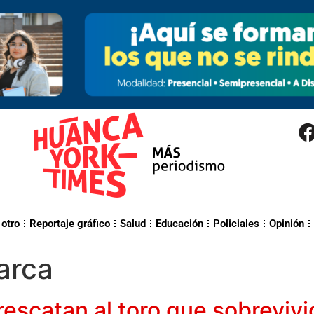
 otro
Reportaje gráfico
Salud
Educación
Policiales
Opinión
arca
 rescatan al toro que sobreviv