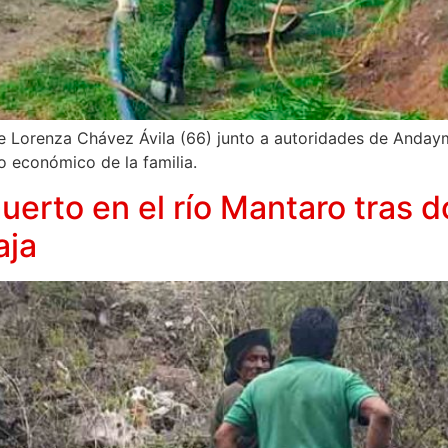
 de Lorenza Chávez Ávila (66) junto a autoridades de Anday
to económico de la familia.
uerto en el río Mantaro tras d
aja