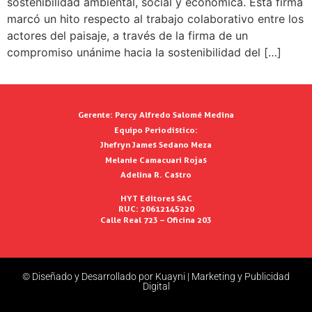
sostenibilidad ambiental, social y económica. Esta firma
marcó un hito respecto al trabajo colaborativo entre los
actores del paisaje, a través de la firma de un
compromiso unánime hacia la sostenibilidad del […]
Gerente:
Percy Alfredo Salomé Medina
Equipo Periodístico:
Jhefryn James Sedano Meza
Melanie Camacuari Rojas
Adelina R. Castro
HYT Editores SAC
RUC: 20612145220
Calle Real 723 – Oficina 203
© Diseñado y Desarrollado por Kuayni | Marketing y Publicidad
Digital