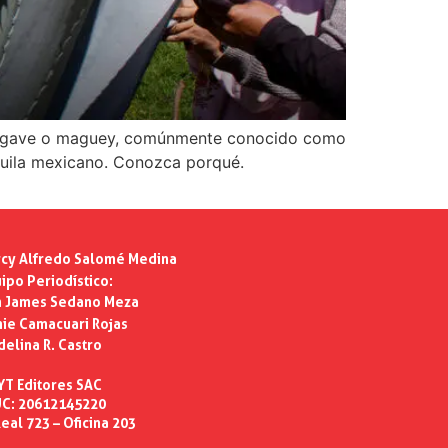
el agave o maguey, comúnmente conocido como
equila mexicano. Conozca porqué.
cy Alfredo Salomé Medina
ipo Periodístico:
n James Sedano Meza
ie Camacuari Rojas
delina R. Castro
YT Editores SAC
C: 20612145220
eal 723 – Oficina 203