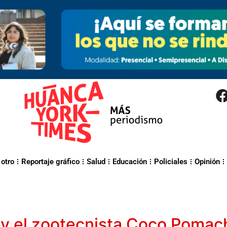
 otro
Reportaje gráfico
Salud
Educación
Policiales
Opinión
y el zootecnista Coco Pomach