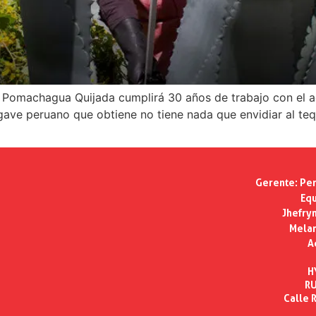
co Pomachagua Quijada cumplirá 30 años de trabajo con 
e agave peruano que obtiene no tiene nada que envidiar al t
Gerente:
Per
Equ
Jhefry
Melan
A
H
RU
Calle R