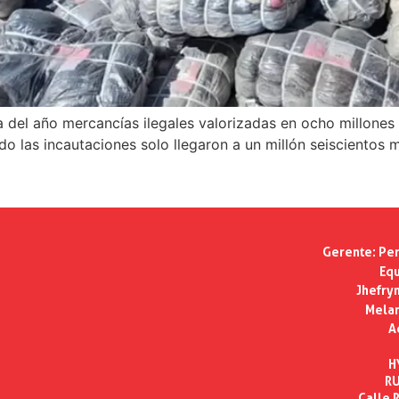
el año mercancías ilegales valorizadas en ocho millones d
o las incautaciones solo llegaron a un millón seiscientos m
Gerente:
Per
Equ
Jhefry
Melan
A
H
RU
Calle R