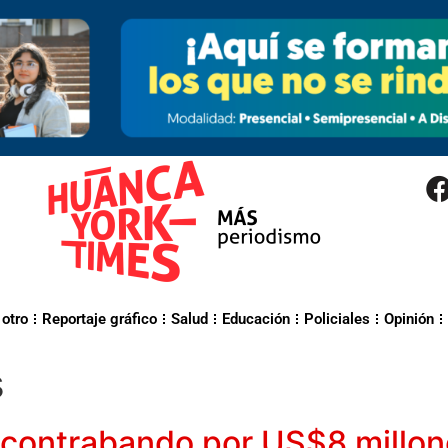
 otro
Reportaje gráfico
Salud
Educación
Policiales
Opinión
s
contrabando por US$8 millone