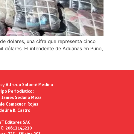
e dólares, una cifra que representa cinco
il dólares. El intendente de Aduanas en Puno,
cy Alfredo Salomé Medina
ipo Periodístico:
n James Sedano Meza
ie Camacuari Rojas
delina R. Castro
YT Editores SAC
C: 20612145220
eal 723 – Oficina 203