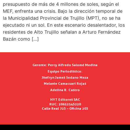
presupuesto de más de 4 millones de soles, según el
MEF, enfrenta una crisis. Bajo la dirección temporal de
la Municipalidad Provincial de Trujillo (MPT), no se ha
ejecutado ni un sol. En este escenario desalentador, los
residentes de Alto Trujillo señalan a Arturo Fernández
Bazán como […]
Gerente:
Percy Alfredo Salomé Medina
Equipo Periodístico:
Jhefryn James Sedano Meza
Melanie Camacuari Rojas
Adelina R. Castro
HYT Editores SAC
RUC: 20612145220
Calle Real 723 – Oficina 203