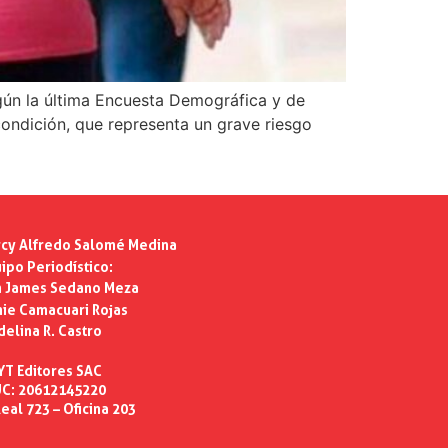
gún la última Encuesta Demográfica y de
condición, que representa un grave riesgo
cy Alfredo Salomé Medina
ipo Periodístico:
n James Sedano Meza
ie Camacuari Rojas
delina R. Castro
YT Editores SAC
C: 20612145220
eal 723 – Oficina 203