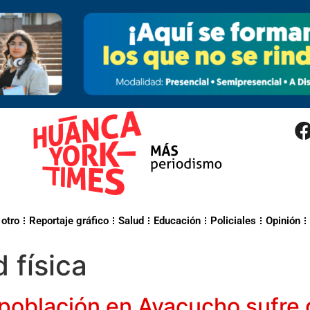
 otro
Reportaje gráfico
Salud
Educación
Policiales
Opinión
 física
 población en Ayacucho sufre