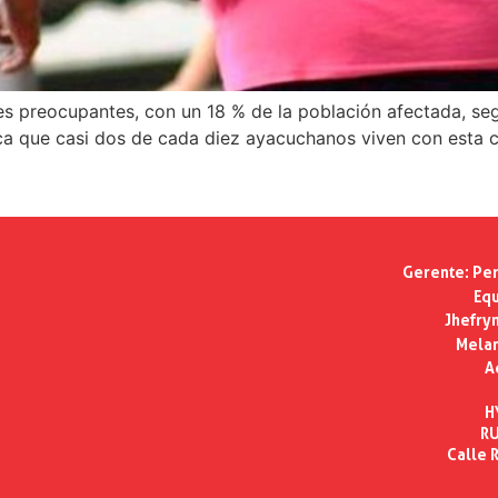
s preocupantes, con un 18 % de la población afectada, se
ica que casi dos de cada diez ayacuchanos viven con esta 
Gerente:
Per
Equ
Jhefry
Melan
A
H
RU
Calle R