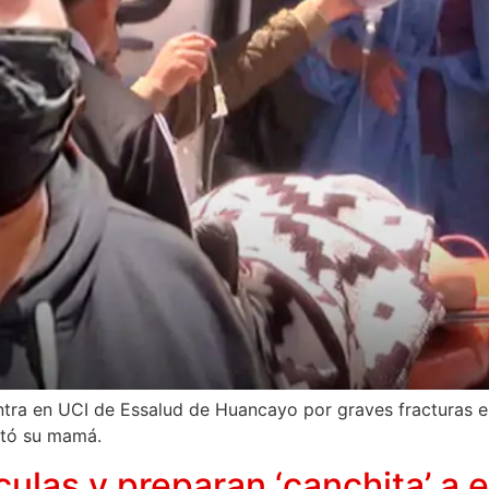
ntra en UCI de Essalud de Huancayo por graves fracturas e
ntó su mamá.
culas y preparan ‘canchita’ a 