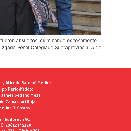
e fueron absueltos, culminando exitosamente
Juzgado Penal Colegiado Supraprovincial A de
cy Alfredo Salomé Medina
ipo Periodístico:
n James Sedano Meza
ie Camacuari Rojas
delina R. Castro
YT Editores SAC
C: 20612145220
eal 723 – Oficina 203