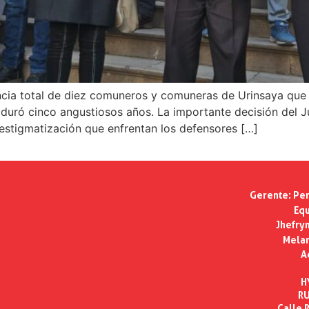
cencia total de diez comuneros y comuneras de Urinsaya qu
duró cinco angustiosos años. La importante decisión del 
 estigmatización que enfrentan los defensores […]
Gerente:
Per
Equ
Jhefry
Melan
A
H
RU
Calle R