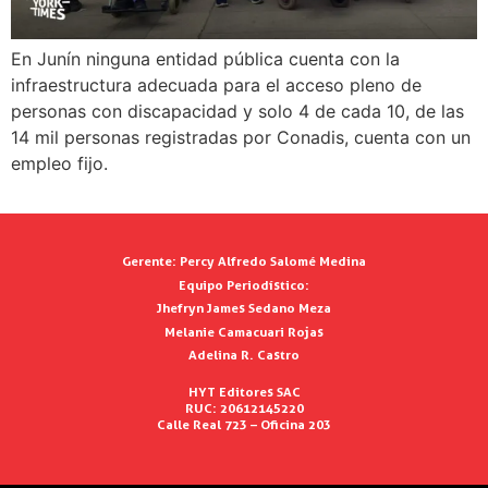
En Junín ninguna entidad pública cuenta con la
infraestructura adecuada para el acceso pleno de
personas con discapacidad y solo 4 de cada 10, de las
14 mil personas registradas por Conadis, cuenta con un
empleo fijo.
Gerente:
Percy Alfredo Salomé Medina
Equipo Periodístico:
Jhefryn James Sedano Meza
Melanie Camacuari Rojas
Adelina R. Castro
HYT Editores SAC
RUC: 20612145220
Calle Real 723 – Oficina 203