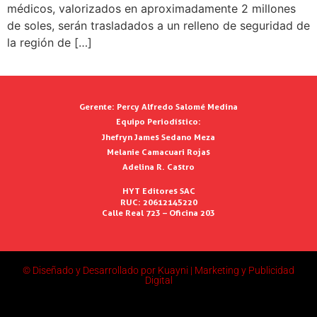
médicos, valorizados en aproximadamente 2 millones
de soles, serán trasladados a un relleno de seguridad de
la región de […]
Gerente:
Percy Alfredo Salomé Medina
Equipo Periodístico:
Jhefryn James Sedano Meza
Melanie Camacuari Rojas
Adelina R. Castro
HYT Editores SAC
RUC: 20612145220
Calle Real 723 – Oficina 203
© Diseñado y Desarrollado por Kuayni | Marketing y Publicidad
Digital