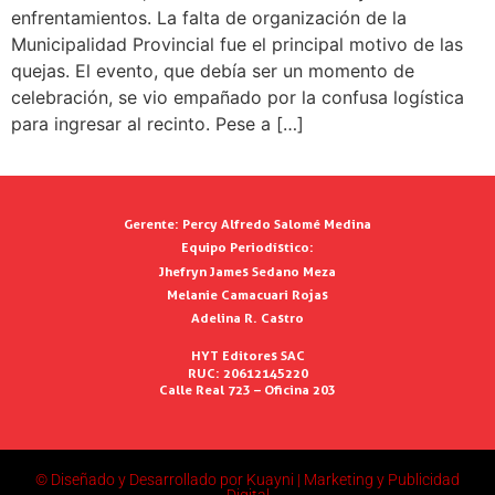
enfrentamientos. La falta de organización de la
Municipalidad Provincial fue el principal motivo de las
quejas. El evento, que debía ser un momento de
celebración, se vio empañado por la confusa logística
para ingresar al recinto. Pese a […]
Gerente:
Percy Alfredo Salomé Medina
Equipo Periodístico:
Jhefryn James Sedano Meza
Melanie Camacuari Rojas
Adelina R. Castro
HYT Editores SAC
RUC: 20612145220
Calle Real 723 – Oficina 203
© Diseñado y Desarrollado por Kuayni | Marketing y Publicidad