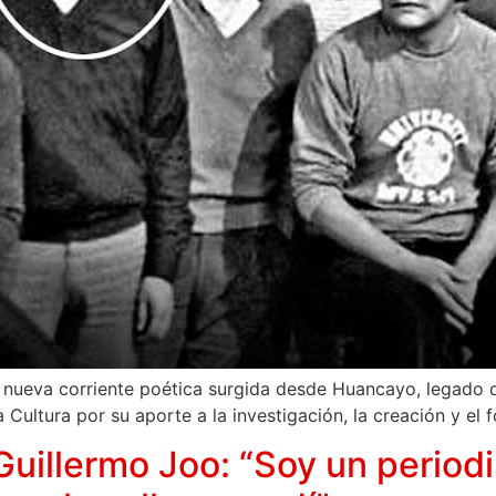
a nueva corriente poética surgida desde Huancayo, legado qu
 Cultura por su aporte a la investigación, la creación y el 
Guillermo Joo: “Soy un periodi