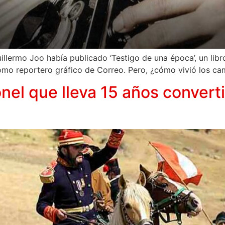
illermo Joo había publicado ‘Testigo de una época’, un lib
omo reportero gráfico de Correo. Pero, ¿cómo vivió los ca
onel que lleva 15 años converti