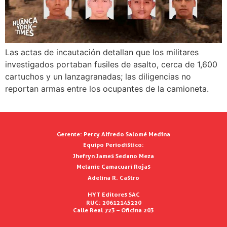
Las actas de incautación detallan que los militares
investigados portaban fusiles de asalto, cerca de 1,600
cartuchos y un lanzagranadas; las diligencias no
reportan armas entre los ocupantes de la camioneta.
Gerente:
Percy Alfredo Salomé Medina
Equipo Periodístico:
Jhefryn James Sedano Meza
Melanie Camacuari Rojas
Adelina R. Castro
HYT Editores SAC
RUC: 20612145220
Calle Real 723 – Oficina 203