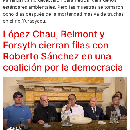
Pariahuanca no detectaron parámetros fuera de los
estándares ambientales. Pero las muestras se tomaron
ocho días después de la mortandad masiva de truchas
en el río Yuracyacu.
López Chau, Belmont y
Forsyth cierran filas con
Roberto Sánchez en una
coalición por la democracia