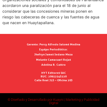
acordaron una paralización para el 18 de junio al
considerar que las concesiones mineras ponen en
riesgo las cabeceras de cuenca y las fuentes de agua
que nacen en Huaytapallana.
Gerente:
Percy Alfredo Salomé Medina
Equipo Periodístico:
Jhefryn James Sedano Meza
Melanie Camacuari Rojas
Adelina R. Castro
HYT Editores SAC
RUC: 20612145220
Calle Real 723 – Oficina 203
© Diseñado y Desarrollado por Kuayni | Marketing y Publicidad
Digital