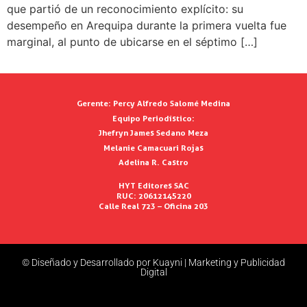
que partió de un reconocimiento explícito: su
desempeño en Arequipa durante la primera vuelta fue
marginal, al punto de ubicarse en el séptimo […]
Gerente:
Percy Alfredo Salomé Medina
Equipo Periodístico:
Jhefryn James Sedano Meza
Melanie Camacuari Rojas
Adelina R. Castro
HYT Editores SAC
RUC: 20612145220
Calle Real 723 – Oficina 203
© Diseñado y Desarrollado por Kuayni | Marketing y Publicidad
Digital