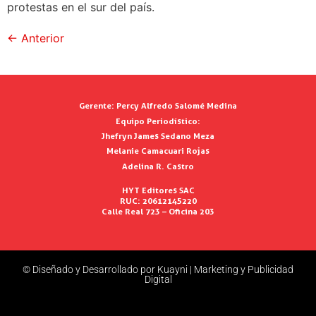
protestas en el sur del país.
←
Anterior
Gerente:
Percy Alfredo Salomé Medina
Equipo Periodístico:
Jhefryn James Sedano Meza
Melanie Camacuari Rojas
Adelina R. Castro
HYT Editores SAC
RUC: 20612145220
Calle Real 723 – Oficina 203
© Diseñado y Desarrollado por Kuayni | Marketing y Publicidad
Digital