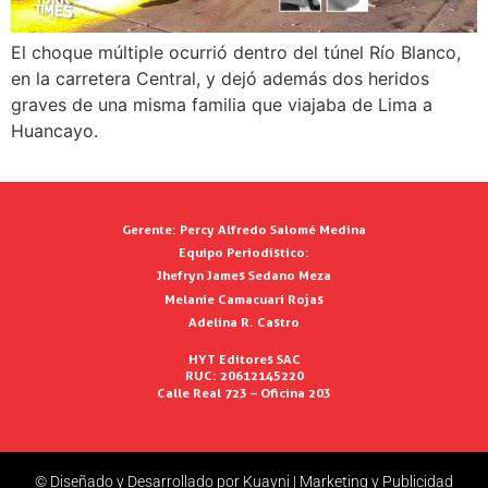
El choque múltiple ocurrió dentro del túnel Río Blanco,
en la carretera Central, y dejó además dos heridos
graves de una misma familia que viajaba de Lima a
Huancayo.
Gerente:
Percy Alfredo Salomé Medina
Equipo Periodístico:
Jhefryn James Sedano Meza
Melanie Camacuari Rojas
Adelina R. Castro
HYT Editores SAC
RUC: 20612145220
Calle Real 723 – Oficina 203
© Diseñado y Desarrollado por Kuayni | Marketing y Publicidad