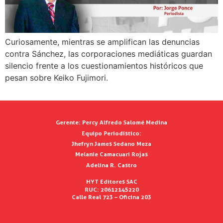
Curiosamente, mientras se amplifican las denuncias
contra Sánchez, las corporaciones mediáticas guardan
silencio frente a los cuestionamientos históricos que
pesan sobre Keiko Fujimori.
Gerente:
Percy Alfredo Salomé Medina
Equipo Periodístico:
Jhefryn James Sedano Meza
Melanie Camacuari Rojas
Adelina R. Castro
HYT Editores SAC
RUC: 20612145220
Calle Real 723 – Oficina 203