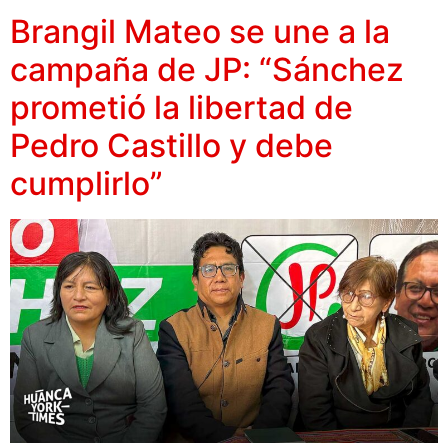
Brangil Mateo se une a la
campaña de JP: “Sánchez
prometió la libertad de
Pedro Castillo y debe
cumplirlo”