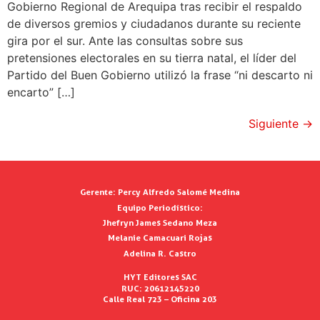
Gobierno Regional de Arequipa tras recibir el respaldo
de diversos gremios y ciudadanos durante su reciente
gira por el sur. Ante las consultas sobre sus
pretensiones electorales en su tierra natal, el líder del
Partido del Buen Gobierno utilizó la frase “ni descarto ni
encarto” […]
Siguiente
→
Gerente:
Percy Alfredo Salomé Medina
Equipo Periodístico:
Jhefryn James Sedano Meza
Melanie Camacuari Rojas
Adelina R. Castro
HYT Editores SAC
RUC: 20612145220
Calle Real 723 – Oficina 203