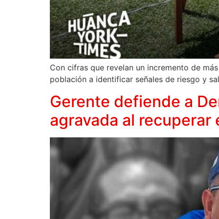
Con cifras que revelan un incremento de más 
población a identificar señales de riesgo y sa
Gerente defiende a De
agravada al recuperar e