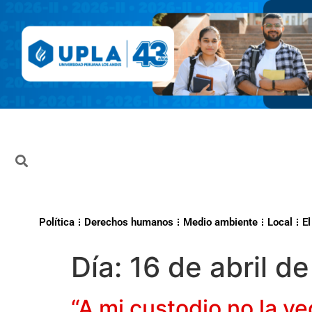
Política
Derechos humanos
Medio ambiente
Local
El
Día:
16 de abril d
“A mi custodio no la ve