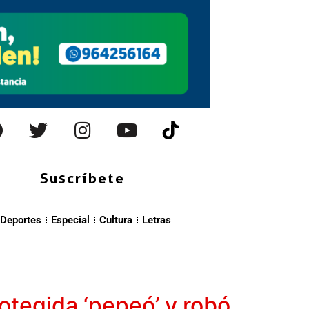
Suscríbete
Deportes
Especial
Cultura
Letras
rotegida ‘pepeó’ y robó