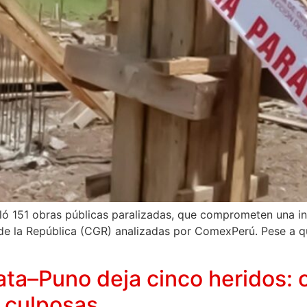
ló 151 obras públicas paralizadas, que comprometen una inv
 de la República (CGR) analizadas por ComexPerú. Pese a q
ata–Puno deja cinco heridos:
s culposas