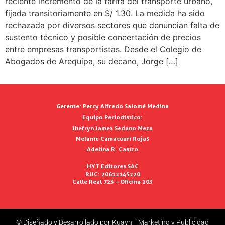
reciente incremento de la tarifa del transporte urbano,
fijada transitoriamente en S/ 1.30. La medida ha sido
rechazada por diversos sectores que denuncian falta de
sustento técnico y posible concertación de precios
entre empresas transportistas. Desde el Colegio de
Abogados de Arequipa, su decano, Jorge […]
Gerente:
Percy Alfredo Salomé Medina
Equipo Periodístico:
Jhefryn James Sedano Meza
Melanie Camacuari Rojas
Adelina R. Castro
HYT Editores SAC
RUC: 20612145220
Calle Real 723 – Oficina 203
© Diseñado y Desarrollado por Kuayni | Marketing y Publicidad