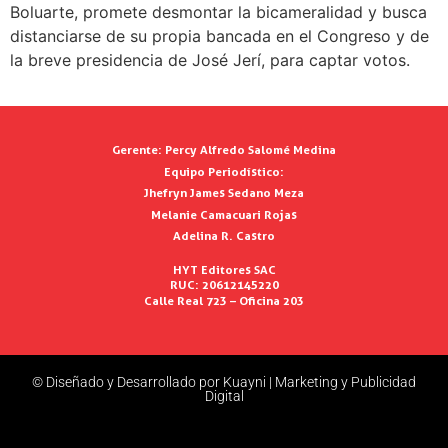
Boluarte, promete desmontar la bicameralidad y busca
distanciarse de su propia bancada en el Congreso y de
la breve presidencia de José Jerí, para captar votos.
Gerente:
Percy Alfredo Salomé Medina
Equipo Periodístico:
Jhefryn James Sedano Meza
Melanie Camacuari Rojas
Adelina R. Castro
HYT Editores SAC
RUC: 20612145220
Calle Real 723 – Oficina 203
© Diseñado y Desarrollado por Kuayni | Marketing y Publicidad
Digital