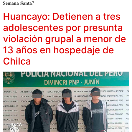
𝐒𝐞𝐦𝐚𝐧𝐚 𝐒𝐚𝐧𝐭𝐚?
Huancayo: Detienen a tres
adolescentes por presunta
violación grupal a menor de
13 años en hospedaje de
Chilca