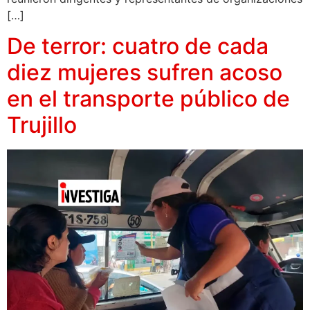
[…]
De terror: cuatro de cada
diez mujeres sufren acoso
en el transporte público de
Trujillo