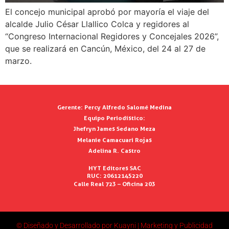
El concejo municipal aprobó por mayoría el viaje del
alcalde Julio César Llallico Colca y regidores al
“Congreso Internacional Regidores y Concejales 2026”,
que se realizará en Cancún, México, del 24 al 27 de
marzo.
Gerente:
Percy Alfredo Salomé Medina
Equipo Periodístico:
Jhefryn James Sedano Meza
Melanie Camacuari Rojas
Adelina R. Castro
HYT Editores SAC
RUC: 20612145220
Calle Real 723 – Oficina 203
© Diseñado y Desarrollado por Kuayni | Marketing y Publicidad