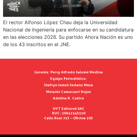
El rector Alfonso López Chau deja la Universidad
Nacional de Ingeniería para enfocarse en su candidatura
en las elecciones 2026. Su partido Ahora Nación es uno
de los 43 inscritos en el JNE.
Gerente:
Percy Alfredo Salomé Medina
Equipo Periodístico:
Jhefryn James Sedano Meza
Melanie Camacuari Rojas
Adelina R. Castro
HYT Editores SAC
RUC: 20612145220
Calle Real 723 – Oficina 203