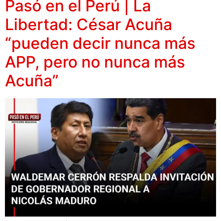
Pasó en el Perú | La
Libertad: César Acuña
“pueden decir nunca más
APP, pero no nunca más
Acuña”