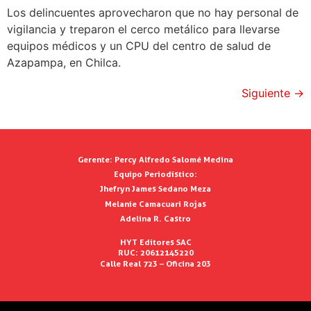
Los delincuentes aprovecharon que no hay personal de
vigilancia y treparon el cerco metálico para llevarse
equipos médicos y un CPU del centro de salud de
Azapampa, en Chilca.
Siguiente
→
Gerente:
Percy Alfredo Salomé Medina
Equipo Periodístico:
Jhefryn James Sedano Meza
Melanie Camacuari Rojas
Adelina R. Castro
HYT Editores SAC
RUC: 20612145220
Calle Real 723 – Oficina 203