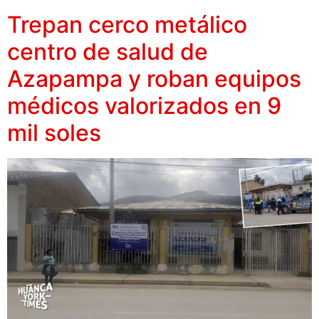
Trepan cerco metálico
centro de salud de
Azapampa y roban equipos
médicos valorizados en 9
mil soles