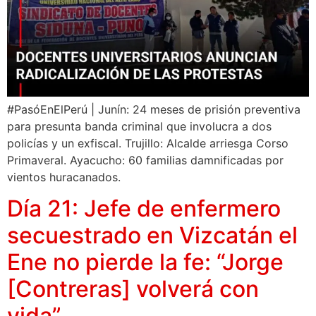
#PasóEnElPerú | Junín: 24 meses de prisión preventiva
para presunta banda criminal que involucra a dos
policías y un exfiscal. Trujillo: Alcalde arriesga Corso
Primaveral. Ayacucho: 60 familias damnificadas por
vientos huracanados.
Día 21: Jefe de enfermero
secuestrado en Vizcatán el
Ene no pierde la fe: “Jorge
[Contreras] volverá con
vida”