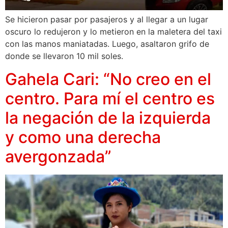
Se hicieron pasar por pasajeros y al llegar a un lugar
oscuro lo redujeron y lo metieron en la maletera del taxi
con las manos maniatadas. Luego, asaltaron grifo de
donde se llevaron 10 mil soles.
Gahela Cari: “No creo en el
centro. Para mí el centro es
la negación de la izquierda
y como una derecha
avergonzada”