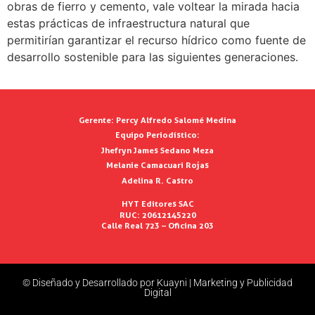
obras de fierro y cemento, vale voltear la mirada hacia
estas prácticas de infraestructura natural que
permitirían garantizar el recurso hídrico como fuente de
desarrollo sostenible para las siguientes generaciones.
Gerente:
Percy Alfredo Salomé Medina
Equipo Periodístico:
Jhefryn James Sedano Meza
Melanie Camacuari Rojas
Adelina R. Castro
HYT Editores SAC
RUC: 20612145220
Calle Real 723 – Oficina 203
© Diseñado y Desarrollado por Kuayni | Marketing y Publicidad
Digital