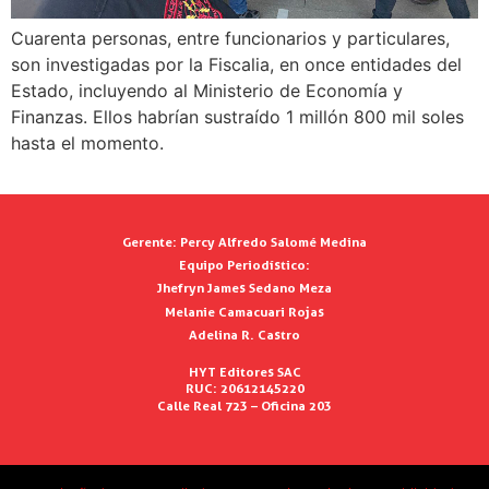
Cuarenta personas, entre funcionarios y particulares,
son investigadas por la Fiscalia, en once entidades del
Estado, incluyendo al Ministerio de Economía y
Finanzas. Ellos habrían sustraído 1 millón 800 mil soles
hasta el momento.
Gerente:
Percy Alfredo Salomé Medina
Equipo Periodístico:
Jhefryn James Sedano Meza
Melanie Camacuari Rojas
Adelina R. Castro
HYT Editores SAC
RUC: 20612145220
Calle Real 723 – Oficina 203