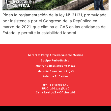
Piden la reglamentación de la ley N° 31131, promulgada
por insistencia por el Congreso de la República en
marzo de 2021, que elimina el CAS en las entidades del
Estado, y permite la estabilidad laboral.
Gerente:
Percy Alfredo Salomé Medina
Equipo Periodístico:
Jhefryn James Sedano Meza
Melanie Camacuari Rojas
Adelina R. Castro
HYT Editores SAC
RUC: 20612145220
Calle Real 723 – Oficina 203