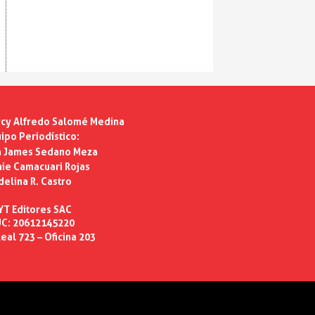
cy Alfredo Salomé Medina
ipo Periodístico:
n James Sedano Meza
ie Camacuari Rojas
delina R. Castro
YT Editores SAC
C: 20612145220
eal 723 – Oficina 203