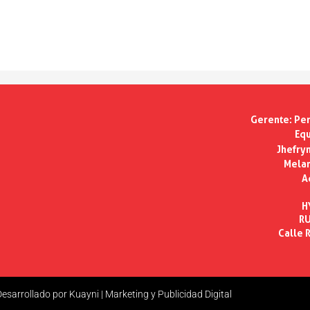
Gerente:
Per
Equ
Jhefry
Melan
A
H
RU
Calle R
esarrollado por Kuayni | Marketing y Publicidad Digital