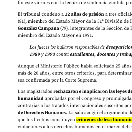
fin este viernes con la lectura de sentencia emitida po
El tribunal condenó a
12 años de prisión
a tres oficial
(81)
,
miembro del Estado Mayor de la 31ª División de I
González Campana
(79), integrantes de la Sección de
miembro del Estado Mayor en 1991.
Los jueces los hallaron responsables de
desaparicion
1989 y 1993
contra
estudiantes, docentes y trab
Aunque el Ministerio Público había solicitado 25 años d
más de 20 años, entre otros criterios, para determinar
sea confirmada por la Corte Suprema.
Los magistrados
rechazaron e inaplicaron las leyes de
humanidad
aprobadas por el Congreso y promulgadas
contrarias a los tratados internacionales suscritos por
de Derechos Humanos
. La sala acogió el argumento de
que los hechos constituyen
crímenes de lesa humani
violaciones a los derechos humanos en el marco del c