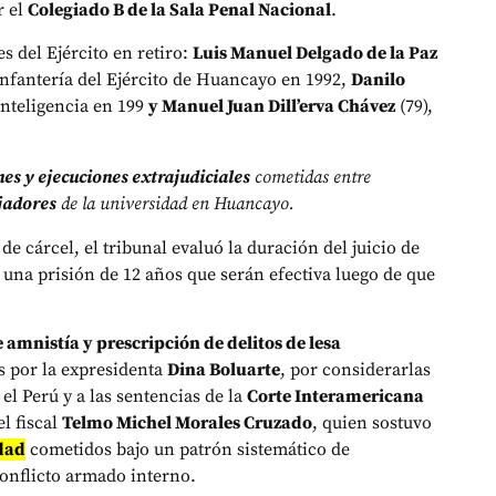
r el
Colegiado B de la Sala Penal Nacional
.
es del Ejército en retiro:
Luis Manuel Delgado de la Paz
nfantería del Ejército de Huancayo en 1992,
Danilo
 Inteligencia en 199
y Manuel Juan Dill’erva Chávez
(79),
es y ejecuciones extrajudiciales
cometidas entre
ajadores
de la universidad en Huancayo.
e cárcel, el tribunal evaluó la duración del juicio de
 una prisión de 12 años que serán efectiva luego de que
 amnistía y prescripción de delitos de lesa
 por la expresidenta
Dina Boluarte
, por considerarlas
 el Perú y a las sentencias de la
Corte Interamericana
l fiscal
Telmo Michel Morales Cruzado
, quien sostuvo
dad
cometidos bajo un patrón sistemático de
onflicto armado interno.