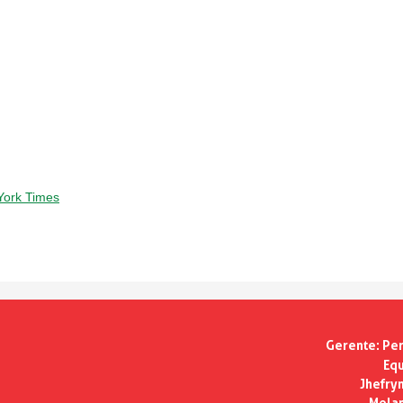
York Times
Gerente:
Per
Equ
Jhefry
Melan