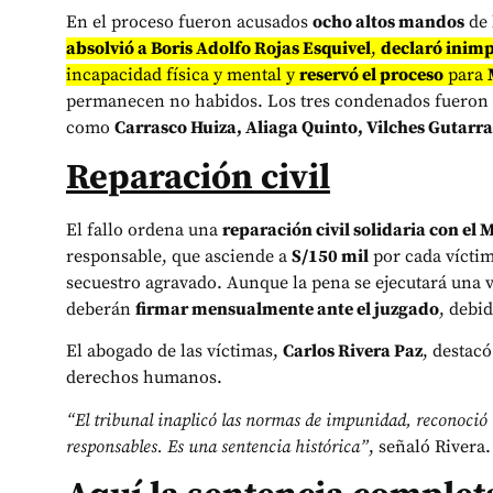
En el proceso fueron acusados
ocho altos mandos
de 
absolvió a Boris Adolfo Rojas Esquivel
,
declaró inim
incapacidad física y mental y
reservó el proceso
para
permanecen no habidos. Los tres condenados fueron h
como
Carrasco Huiza, Aliaga Quinto, Vilches Gutarra
Reparación civil
El fallo ordena una
reparación civil solidaria con el 
responsable, que asciende a
S/150 mil
por cada víctim
secuestro agravado. Aunque la pena se ejecutará una 
deberán
firmar mensualmente ante el juzgado
, debi
El abogado de las víctimas,
Carlos Rivera Paz
, destacó
derechos humanos.
“El tribunal inaplicó las normas de impunidad, reconoció
responsables. Es una sentencia histórica”
, señaló Rivera.