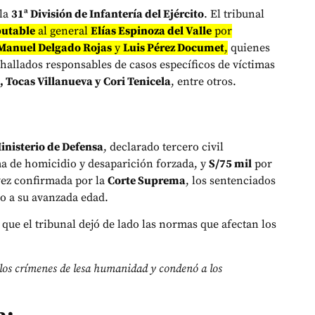
la
31ª División de Infantería del Ejército
. El tribunal
putable
al general
Elías Espinoza del Valle
por
Manuel Delgado Rojas
y
Luis Pérez Documet
,
quienes
allados responsables de casos específicos de víctimas
, Tocas Villanueva y Cori Tenicela
, entre otros.
Ministerio de Defensa
, declarado tercero civil
a de homicidio y desaparición forzada, y
S/75 mil
por
vez confirmada por la
Corte Suprema
, los sentenciados
do a su avanzada edad.
 que el tribunal dejó de lado las normas que afectan los
 los crímenes de lesa humanidad y condenó a los