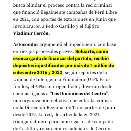
busca blindar el proceso contra la red criminal
que financió ilegalmente campañas de Perú Libre
en 2021, con aportes de extorsiones en Junín que
involucraron a Pedro Castillo y el fujitivo
Vladimir Cerrón
.
Astocondor
argumentó el impedimento con base
en riesgos procesales graves:
Boluarte, como
exencargada de finanzas del partido, recibió
depósitos injustificados por más de 1 millón de
soles entre 2016 y 2022
, según reportes de la
Unidad de Inteligencia Financiera (UIF). Estos
fondos, el 64% sin origen lícito, fluyeron desde
cuentas ligadas a
“Los Dinámicos del Centro”
,
una organización delictiva que cobraba coimas
en la Dirección Regional de Transportes de Junín
desde 2019. La red, desarticulada en 2021,
trianguló dinero para cubrir gastos de campaña
de Castillo y reparaciones judiciales de Cerrón