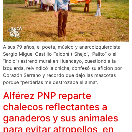
A sus 79 años, el poeta, músico y anarcoizquierdista
Sergio Miguel Castillo Falconí (“Shejo”, “Palito” o el
“Indio”) estrenó mural en Huancayo, cuestionó a la
izquierda, reivindicó la chicha, confesó su afición por
Corazón Serrano y recordó que dejó las mascotas
porque “perderlas me destrozaba el alma”.
Alférez PNP reparte
chalecos reflectantes a
ganaderos y sus animales
para evitar atropellos, en