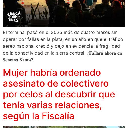
El terminal pasó en el 2025 más de cuatro meses sin
operar por fallas en la pista, en un año en que el tráfico
aéreo nacional creció y dejó en evidencia la fragilidad
de la conectividad en la sierra central. ¿𝐅𝐚𝐥𝐥𝐚𝐫𝐚́ 𝐚𝐡𝐨𝐫𝐚 𝐞𝐧
𝐒𝐞𝐦𝐚𝐧𝐚 𝐒𝐚𝐧𝐭𝐚?
Mujer habría ordenado
asesinato de colectivero
por celos al descubrir que
tenía varias relaciones,
según la Fiscalía