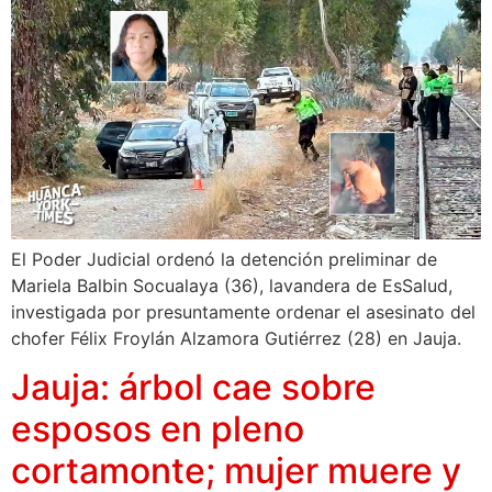
El Poder Judicial ordenó la detención preliminar de
Mariela Balbin Socualaya (36), lavandera de EsSalud,
investigada por presuntamente ordenar el asesinato del
chofer Félix Froylán Alzamora Gutiérrez (28) en Jauja.
Jauja: árbol cae sobre
esposos en pleno
cortamonte; mujer muere y