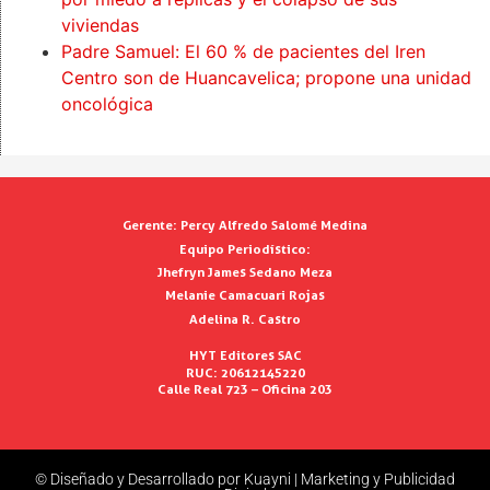
viviendas
Padre Samuel: El 60 % de pacientes del Iren
Centro son de Huancavelica; propone una unidad
oncológica
Gerente:
Percy Alfredo Salomé Medina
Equipo Periodístico:
Jhefryn James Sedano Meza
Melanie Camacuari Rojas
Adelina R. Castro
HYT Editores SAC
RUC: 20612145220
Calle Real 723 – Oficina 203
© Diseñado y Desarrollado por Kuayni | Marketing y Publicidad