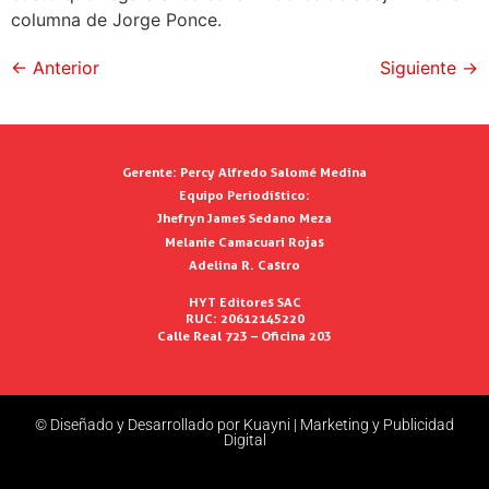
columna de Jorge Ponce.
←
Anterior
Siguiente
→
Gerente:
Percy Alfredo Salomé Medina
Equipo Periodístico:
Jhefryn James Sedano Meza
Melanie Camacuari Rojas
Adelina R. Castro
HYT Editores SAC
RUC: 20612145220
Calle Real 723 – Oficina 203
© Diseñado y Desarrollado por Kuayni | Marketing y Publicidad
Digital