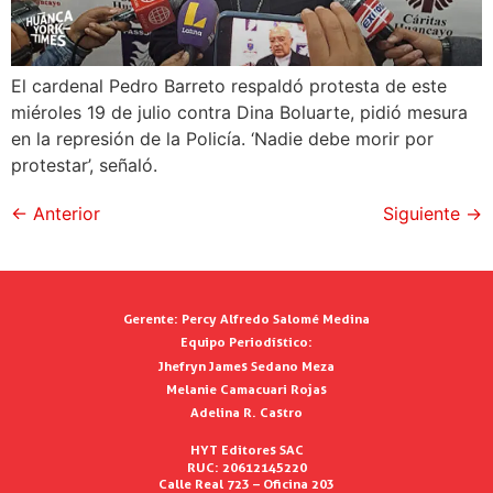
El cardenal Pedro Barreto respaldó protesta de este
miéroles 19 de julio contra Dina Boluarte, pidió mesura
en la represión de la Policía. ‘Nadie debe morir por
protestar’, señaló.
←
Anterior
Siguiente
→
Gerente:
Percy Alfredo Salomé Medina
Equipo Periodístico:
Jhefryn James Sedano Meza
Melanie Camacuari Rojas
Adelina R. Castro
HYT Editores SAC
RUC: 20612145220
Calle Real 723 – Oficina 203