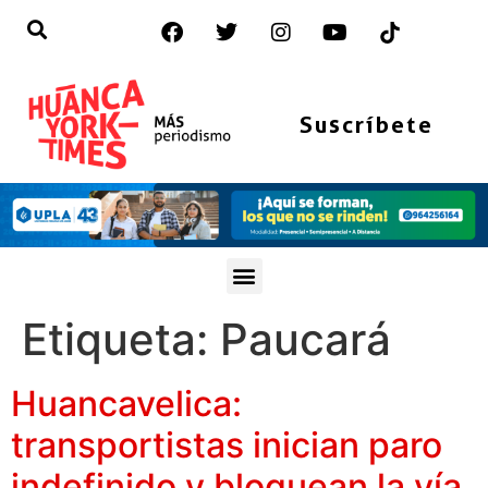
Suscríbete
Etiqueta:
Paucará
Huancavelica:
transportistas inician paro
indefinido y bloquean la vía