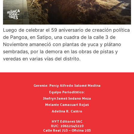
Luego de celebrar el 59 aniversario de creación política
de Pangoa, en Satipo, una cuadra de la calle 3 de
Noviembre amaneció con plantas de yuca y plátano
sembradas, por la demora en las obras de pistas y
veredas en varias vías del distrito.
Gerente:
Percy Alfredo Salomé Medina
Equipo Periodístico:
Jhefryn James Sedano Meza
Melanie Camacuari Rojas
Adelina R. Castro
HYT Editores SAC
RUC: 20612145220
Calle Real 723 – Oficina 203