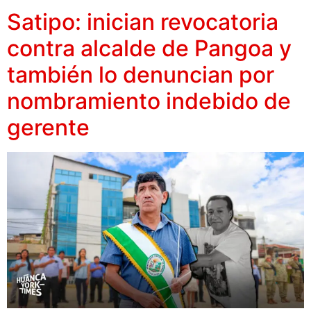
Satipo: inician revocatoria
contra alcalde de Pangoa y
también lo denuncian por
nombramiento indebido de
gerente